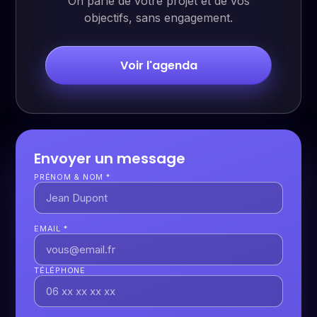
On parle de votre projet et de vos
objectifs, sans engagement.
Voir l'agenda
Envoyer un message
PRÉNOM & NOM *
EMAIL *
TÉLÉPHONE