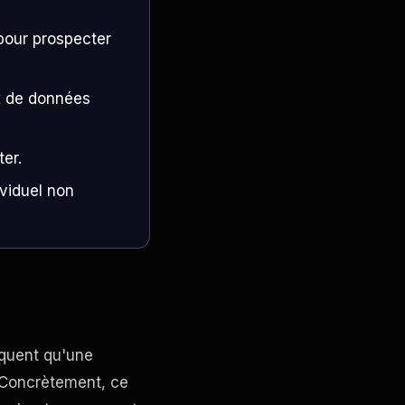
pour prospecter
ux de données
ter.
ividuel non
iquent qu'une
. Concrètement, ce