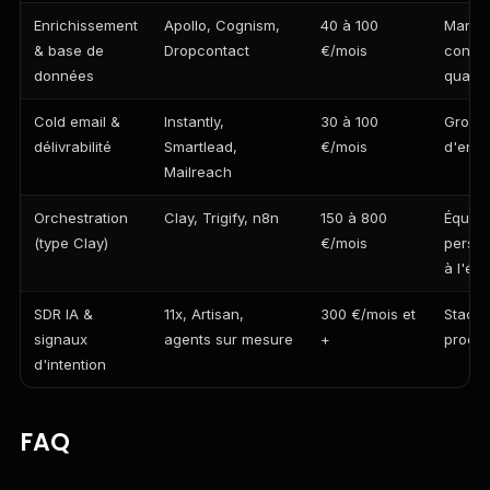
Enrichissement
Apollo, Cognism,
40 à 100
Manqu
& base de
Dropcontact
€/mois
contac
données
qualifi
Cold email &
Instantly,
30 à 100
Gros 
délivrabilité
Smartlead,
€/mois
d'envo
Mailreach
Orchestration
Clay, Trigify, n8n
150 à 800
Équipe
(type Clay)
€/mois
person
à l'éch
SDR IA &
11x, Artisan,
300 €/mois et
Stack 
signaux
agents sur mesure
+
proces
d'intention
FAQ